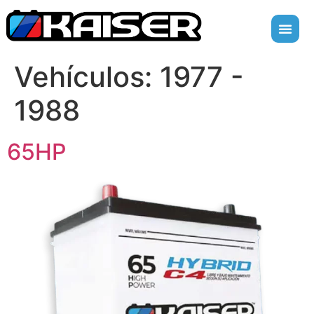
Vehículos:
1977 -
1988
65HP