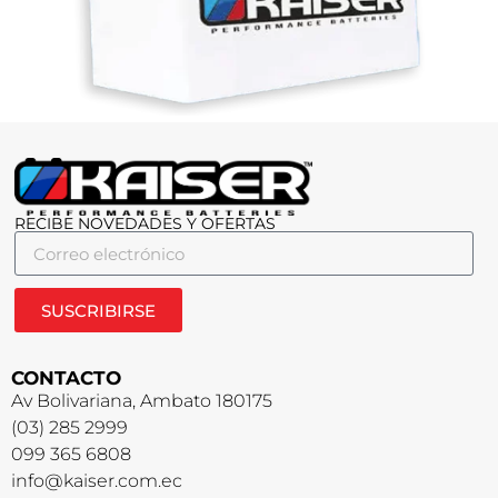
RECIBE NOVEDADES Y OFERTAS
SUSCRIBIRSE
CONTACTO
Av Bolivariana, Ambato 180175
(03) 285 2999
099 365 6808
info@kaiser.com.ec