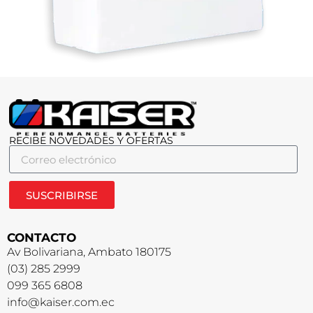
RECIBE NOVEDADES Y OFERTAS
SUSCRIBIRSE
CONTACTO
Av Bolivariana, Ambato 180175
(03) 285 2999
099 365 6808
info@kaiser.com.ec